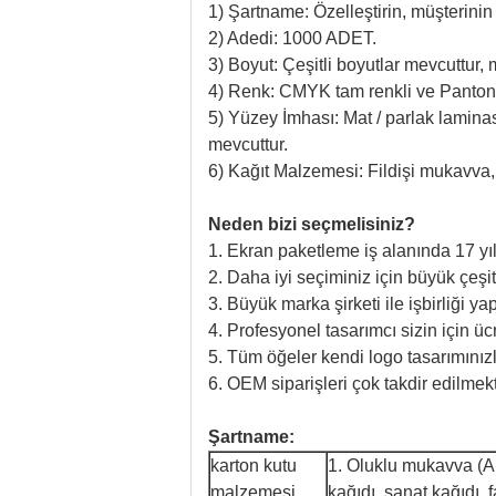
1) Şartname: Özelleştirin, müşterinin l
2) Adedi: 1000 ADET.
3) Boyut: Çeşitli boyutlar mevcuttur, 
4) Renk: CMYK tam renkli ve Panton
5) Yüzey İmhası: Mat / parlak lamin
mevcuttur.
6) Kağıt Malzemesi: Fildişi mukavva
Neden bizi seçmelisiniz?
1. Ekran paketleme iş alanında 17 yıl
2. Daha iyi seçiminiz için büyük çeşit
3. Büyük marka şirketi ile işbirliği 
4. Profesyonel tasarımcı sizin için ü
5. Tüm öğeler kendi logo tasarımınızla 
6. OEM siparişleri çok takdir edilmekt
Şartname:
karton kutu
1. Oluklu mukavva (A, 
malzemesi
kağıdı, sanat kağıdı, 