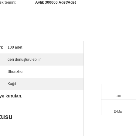
ek temini:
Aylık 300000 Adet/Adet
ı:
100 adet
geri dönüştürülebilir
Shenzhen
Kağıt
e kutuları
Jill
,
E-Mail
tusu