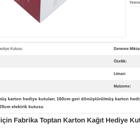
Yeten
 Hediye Kutusu
Deneme Miktar
Özellik:
Liman:
Malzeme:
üş karton hediye kutuları
160cm geri dönüştürülmüş karton hediy
,
120cm elektrik kutusu
r için Fabrika Toptan Karton Kağıt Hediye Ku