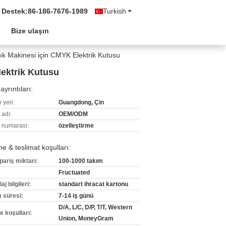
 Destek:
86-186-7676-1989
Turkish
l
Bize ulaşın
k Makinesi için CMYK Elektrik Kutusu
ektrik Kutusu
ayrıntıları:
 yeri:
Guangdong, Çin
 adı:
OEM/ODM
 numarası:
özelleştirme
 & teslimat koşulları:
pariş miktarı:
100-1000 takım
Fructuated
j bilgileri:
standart ihracat kartonu
m süresi:
7-14 iş günü
D/A, L/C, D/P, T/T, Western
 koşulları:
Union, MoneyGram