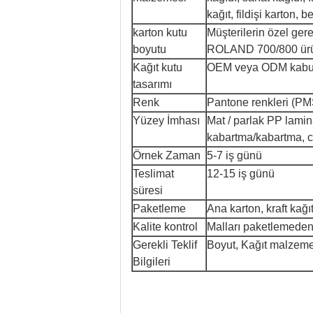
kağıt, fildişi karton, 
karton kutu
Müşterilerin özel gere
boyutu
ROLAND 700/800 ürün
Kağıt kutu
OEM veya ODM kabul 
tasarımı
Renk
Pantone renkleri (PM
Yüzey İmhası
Mat / parlak PP lami
kabartma/kabartma, c
Örnek Zaman
5-7 iş günü
Teslimat
12-15 iş günü
süresi
Paketleme
Ana karton, kraft kağı
Kalite kontrol
Malları paketlemeden 
Gerekli Teklif
Boyut, Kağıt malzeme
Bilgileri