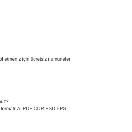
rol etmeniz için ücretsiz numuneler
unuz?
arım formatı: AI;PDF;CDR;PSD;EPS.