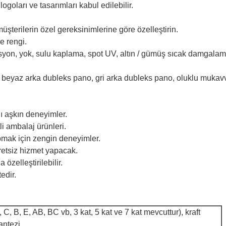
ogoları ve tasarımları kabul edilebilir.
müşterilerin özel gereksinimlerine göre özelleştirin.
e rengi.
asyon, yok, sulu kaplama, spot UV, altın / gümüş sıcak damgal
, beyaz arka dubleks pano, gri arka dubleks pano, oluklu mukav
ı aşkın deneyimler.
li ambalaj ürünleri.
yapmak için zengin deneyimler.
cretsiz hizmet yapacak.
özelleştirilebilir.
edir.
C, B, E, AB, BC vb, 3 kat, 5 kat ve 7 kat mevcuttur), kraft
fantezi