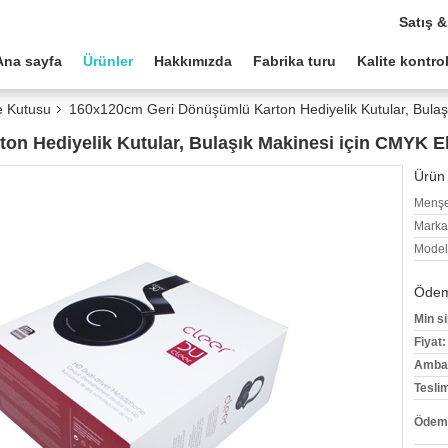
Satış &
Ana sayfa
Ürünler
Hakkımızda
Fabrika turu
Kalite kontro
e Kutusu
160x120cm Geri Dönüşümlü Karton Hediyelik Kutular, Bulaşı
n Hediyelik Kutular, Bulaşık Makinesi için CMYK El
Ürün 
Menşe
Marka
Model
Ödeme
Min si
Fiyat:
Ambala
Tesli
Ödeme