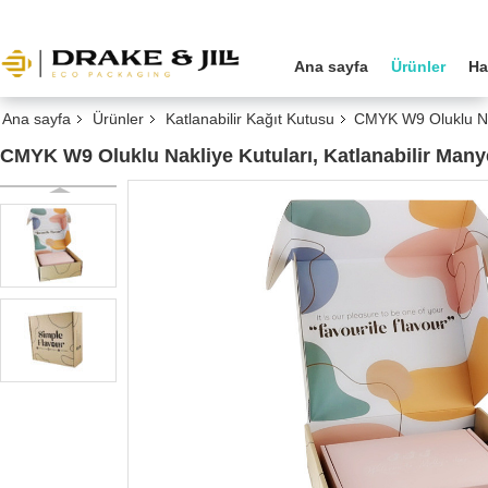
Ana sayfa
Ürünler
Ha
Ana sayfa
Ürünler
Katlanabilir Kağıt Kutusu
CMYK W9 Oluklu Nak
CMYK W9 Oluklu Nakliye Kutuları, Katlanabilir Man