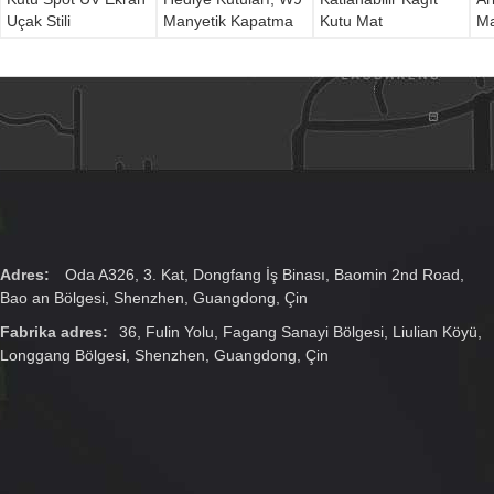
Uçak Stili
Manyetik Kapatma
Kutu Mat
Ma
Hediye Kutusunu
Laminasyon ODM
Ka
Güçlendirin
Adres:
Oda A326, 3. Kat, Dongfang İş Binası, Baomin 2nd Road,
Bao an Bölgesi, Shenzhen, Guangdong, Çin
Fabrika adres:
36, Fulin Yolu, Fagang Sanayi Bölgesi, Liulian Köyü,
Longgang Bölgesi, Shenzhen, Guangdong, Çin