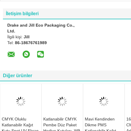
İletişim bilgileri
Drake and Jill Eco Packaging Co.,
Ltd.
İlgili kişi:
Jill
Tel:
86-18676761989
Diğer ürünler
CMYK Oluklu
Katlanabilir CMYK
Mavi Kendinden
16
Katlanabilir Kağıt
Pembe Düz Paket
Dikme PMS
C
Kutu Spot UV Ekran
Hediye Kutuları, W9
Katlanabilir Kağıt
Ar