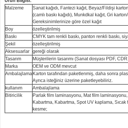
Ürün Bilgisi:
Malzeme
Sanat kağıdı, Fantezi kağıt, Beyaz/Fildişi karto
(camlı baskı kağıdı), Munkdkal kağıt, Gri karton
Gereksinimlerinize göre özel kağıt
Boy
özelleştirilmiş
Baskı
CMYK tam renkli baskı, panton renkli baskı, si
Şekil
özelleştirilmiş
Aksesuarlar
gereği olarak
Tasarım
Müşterilerin tasarımı (Sanat dosyası PDF, CDR, 
Marka
OEM ve ODM mevcut
Ambalajlama
Karton tarafından paketlenmiş, daha sonra plasti
Ayrıca isteğiniz üzerine paketleyebiliriz.
kullanım
Ambalajlama
Bitiricilik
Parlak film laminasyonu, Mat film laminasyonu,
Kabartma, Kabartma, Spot UV kaplama, Sıcak fol
kesme;