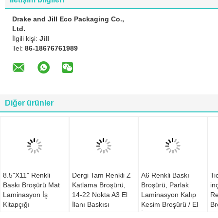
Drake and Jill Eco Packaging Co.,
Ltd.
İlgili kişi:
Jill
Tel:
86-18676761989
Diğer ürünler
8.5"X11" Renkli
Dergi Tam Renkli Z
A6 Renkli Baskı
Ti
Baskı Broşürü Mat
Katlama Broşürü,
Broşürü, Parlak
in
Laminasyon İş
14-22 Nokta A3 El
Laminasyon Kalıp
Re
Kitapçığı
İlanı Baskısı
Kesim Broşürü / El
Br
İlanı