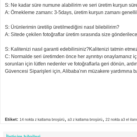
S: Ne kadar süre numune alabilirim ve seri üretim kurşun sür
A: Örnekleme zamanı: 3-5days, üretim kurşun zamanı genellik
S: Ürünlerimin üretilip üretilmediğini nasıl bilebilirim?
A: Sitede çekilen fotoğraflar üretim sırasında size gönderilec
S: Kalitenizi nasıl garanti edebilirsiniz?Kalitenizi tatmin et
C: Normalde seri üretimden önce her ayrıntıyı onaylamanız içi
sorunları için lütfen nedenler ve fotoğraflarla geri dönün, ard
Güvencesi Siparişleri için, Alibaba'nın müzakere yardımına ba
,
,
Etiket:
14 nokta z katlama broşürü
a3 z katlama broşürü
22 nokta a3 el ilanı
İletişim bilgileri