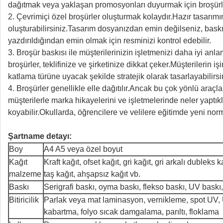
dağıtmak veya yaklaşan promosyonları duyurmak için broşürle
2. Çevrimiçi özel broşürler oluşturmak kolaydır.Hazır tasarımın
oluşturabilirsiniz.Tasarım dosyanızdan emin değilseniz, baskı 
yazdırıldığından emin olmak için resminizi kontrol edebilir.
3. Broşür baskısı ile müşterilerinizin işletmenizi daha iyi anl
broşürler, teklifinize ve şirketinize dikkat çeker.Müşterilerin i
katlama türüne uyacak şekilde stratejik olarak tasarlayabilirsi
4. Broşürler genellikle elle dağıtılır.Ancak bu çok yönlü araçla
müşterilerle marka hikayelerini ve işletmelerinde neler yaptık
koyabilir.Okullarda, öğrencilere ve velilere eğitimde yeni norm
Şartname detayı:
Boy
A4 A5 veya özel boyut
Kağıt
Kraft kağıt, ofset kağıt, gri kağıt, gri arkalı dubleks k
malzeme
taş kağıt, ahşapsız kağıt vb.
Baskı
Serigrafi baskı, oyma baskı, flekso baskı, UV baskı, 
Bitiricilik
Parlak veya mat laminasyon, vernikleme, spot UV,
kabartma, folyo sıcak damgalama, parıltı, floklama