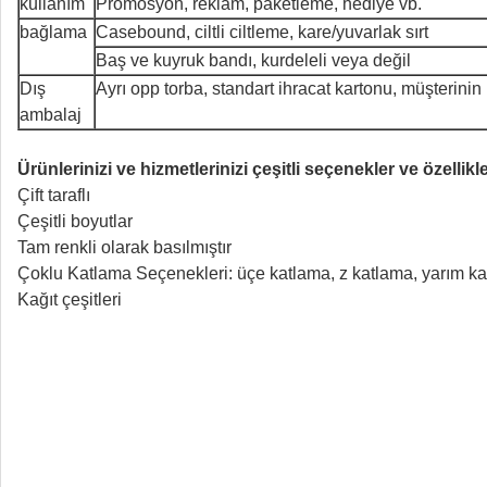
kullanım
Promosyon, reklam, paketleme, hediye vb.
bağlama
Casebound, ciltli ciltleme, kare/yuvarlak sırt
Baş ve kuyruk bandı, kurdeleli veya değil
Dış
Ayrı opp torba, standart ihracat kartonu, müşterinin
ambalaj
Ürünlerinizi ve hizmetlerinizi çeşitli seçenekler ve özellik
Çift taraflı
Çeşitli boyutlar
Tam renkli olarak basılmıştır
Çoklu Katlama Seçenekleri: üçe katlama, z katlama, yarım ka
Kağıt çeşitleri