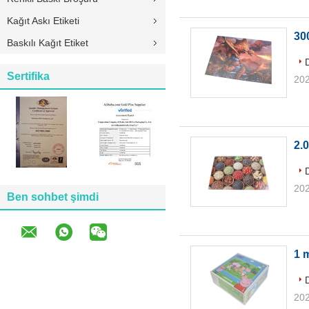
Kağıt Askı Etiketi
30
Baskılı Kağıt Etiket
Sertifika
202
2.
202
Ben sohbet şimdi
1 
202