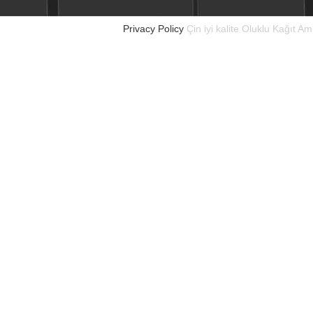
Privacy Policy
Çin iyi kalite Oluklu Kağıt A